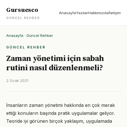
Gursuesco
Anasayfa
Yazılar
Hakkımızda
İletişim
GÜNCEL REHBER
Anasayfa
·
Güncel Rehber
GÜNCEL REHBER
Zaman yönetimi için sabah
rutini nasıl düzenlenmeli?
2 Ocak 2021
İnsanların zaman yönetimi hakkında en çok merak
ettiği konuların başında pratik uygulamalar geliyor.
Teoride iyi görünen birçok yaklaşım, uygulamada