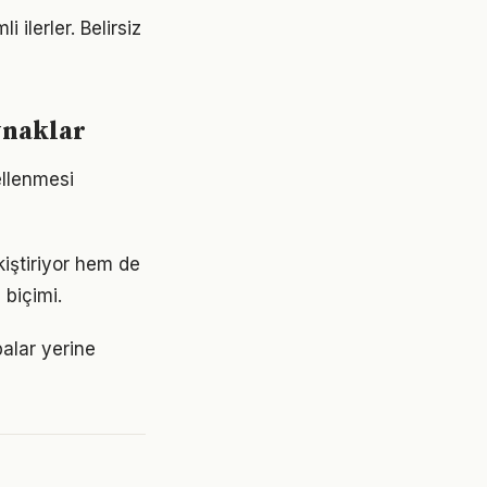
 ilerler. Belirsiz
ynaklar
ellenmesi
iştiriyor hem de
 biçimi.
balar yerine