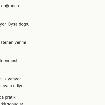
ri doğrudan
ıyor. Oysa doğru
istenen verimi
lirlenmesi
lık yatıyor.
devam ediyor.
da pratik
rklı sonuçlar