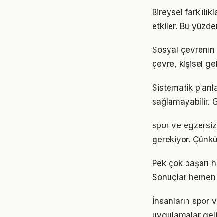
Bireysel farklıl
etkiler. Bu yüzde
Sosyal çevrenin 
çevre, kişisel gel
Sistematik planl
sağlamayabilir. G
spor ve egzersiz i
gerekiyor. Çünkü
Pek çok başarı h
Sonuçlar hemen 
İnsanların spor 
uygulamalar geli