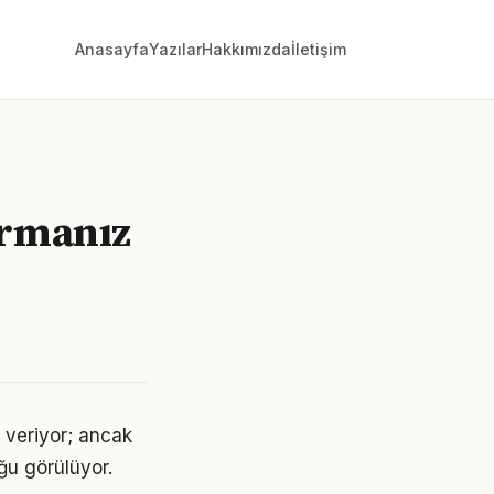
Anasayfa
Yazılar
Hakkımızda
İletişim
ormanız
 veriyor; ancak
ğu görülüyor.