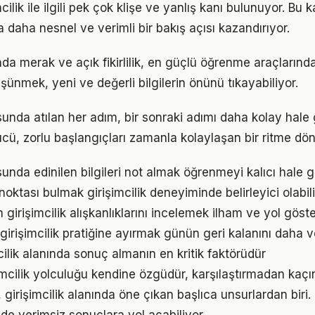
ilik ile ilgili pek çok klişe ve yanlış kanı bulunuyor. Bu k
 daha nesnel ve verimli bir bakış açısı kazandırıyor.
ında merak ve açık fikirlilik, en güçlü öğrenme araçlarından
üşünmek, yeni ve değerli bilgilerin önünü tıkayabiliyor.
sunda atılan her adım, bir sonraki adımı daha kolay hale g
, zorlu başlangıçları zamanla kolaylaşan bir ritme dön
sunda edinilen bilgileri not almak öğrenmeyi kalıcı hale ge
 noktası bulmak girişimcilik deneyiminde belirleyici olabili
n girişimcilik alışkanlıklarını incelemek ilham ve yol göste
girişimcilik pratiğine ayırmak günün geri kalanını daha ve
imcilik alanında sonuç almanın en kritik faktörüdür
şimcilik yolculuğu kendine özgüdür, karşılaştırmadan kaçı
i, girişimcilik alanında öne çıkan başlıca unsurlardan biri