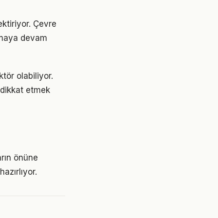
ektiriyor. Çevre
 olmaya devam
tör olabiliyor.
e dikkat etmek
arın önüne
azırlıyor.