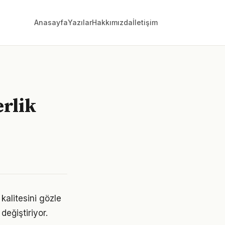
Anasayfa
Yazılar
Hakkımızda
İletişim
erlik
kalitesini gözle
değiştiriyor.