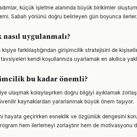
 adımlar, küçük işletme alanında büyük birikimler oluştu
emi. Sabah yönünü doğru belirleyen gün boyunca ilerler
k nasıl uygulanmalı?
 kişiye farklılaştığından girişimcilik stratejisini de kişisel
tavsiyeleri kendi koşullarınıza uyarlamak en akıllıca yak
imcilik bu kadar önemli?
giye ulaşmak kolaylaşırken doğru bilgiyi ayıklamak zorlaştı
venilir kaynaklardan yararlanmak büyük önem taşıyor.
erini hayata geçirirken esneklik ve özgünlük dengesini k
r program hem ilerlemeyi zorlaştırır hem de motivasyonu d