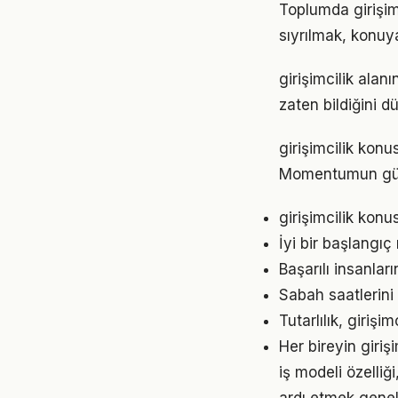
Toplumda girişimc
sıyrılmak, konuya
girişimcilik alan
zaten bildiğini d
girişimcilik konu
Momentumun gücü
girişimcilik konu
İyi bir başlangıç
Başarılı insanları
Sabah saatlerini 
Tutarlılık, giriş
Her bireyin giri
iş modeli özelliğ