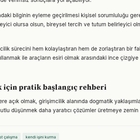
de verimsiz sonuçlara yol açabiliyor.
ındaki bilginin eyleme geçirilmesi kişisel sorumluluğu ger
eyici olursa olsun, bireysel tercih ve tutum belirleyici
mcilik sürecini hem kolaylaştıran hem de zorlaştıran bir fak
llanmak ile araçların esiri olmak arasındaki ince çizgiy
k için pratik başlangıç rehberi
lere açık olmak, girişimcilik alanında dogmatik yaklaşıml
utlu düşünmek daha yaratıcı çözümler üretmeye zemin h
st çalışma
kendi işini kurma