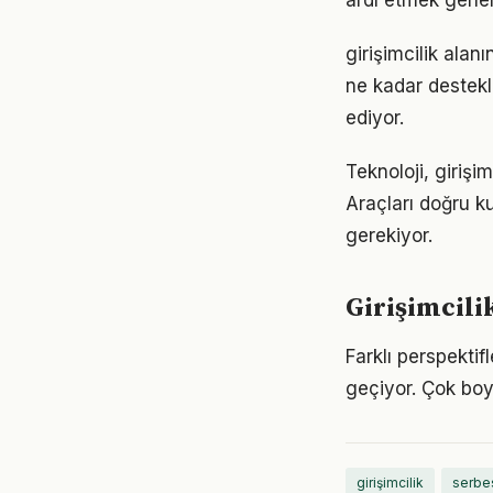
ardı etmek genel
girişimcilik alan
ne kadar destekl
ediyor.
Teknoloji, girişi
Araçları doğru ku
gerekiyor.
Girişimcili
Farklı perspektif
geçiyor. Çok boy
girişimcilik
serbe