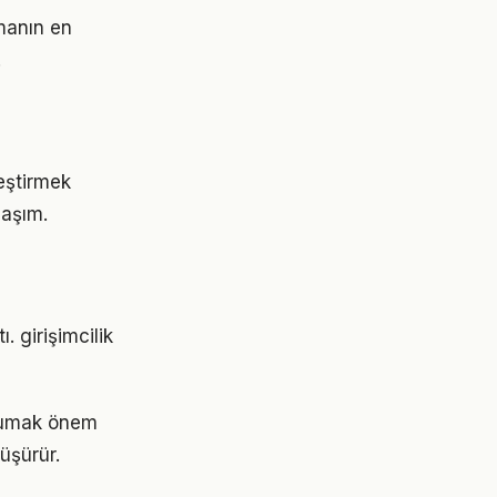
rmanın en
.
leştirmek
laşım.
. girişimcilik
orumak önem
üşürür.