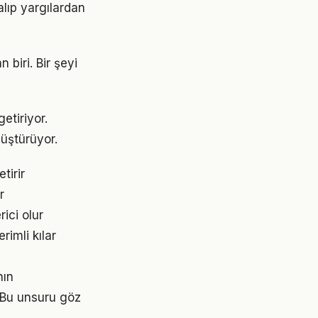
alıp yargılardan
 biri. Bir şeyi
etiriyor.
üştürüyor.
tirir
r
rici olur
rimli kılar
nın
. Bu unsuru göz