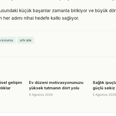
nusundaki küçük başarılar zamanla birikiyor ve büyük d
in her adımı nihai hedefe katkı sağlıyor.
a koruma
sıfır atık
şisel gelişim
Ev düzeni motivasyonunuzu
Sağlık ipuçl
lıklar
yüksek tutmanın dört yolu
güçlü sekiz 
6 Ağustos 2026
5 Ağustos 202