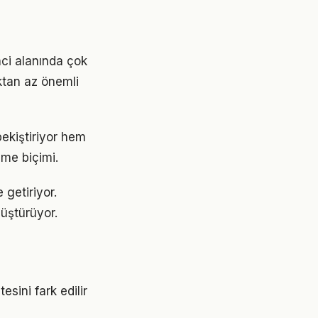
nci alanında çok
aktan az önemli
ekiştiriyor hem
nme biçimi.
 getiriyor.
üştürüyor.
sini fark edilir