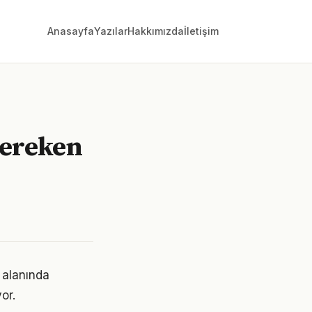
Anasayfa
Yazılar
Hakkımızda
İletişim
gereken
i alanında
or.