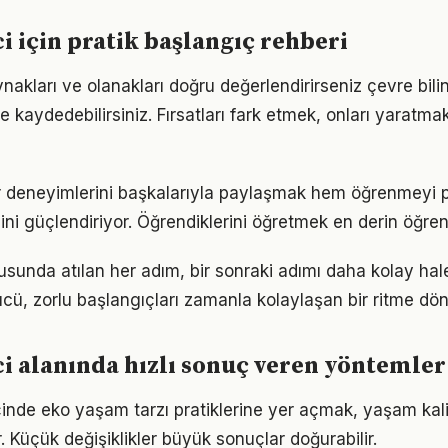
ci için pratik başlangıç rehberi
nakları ve olanakları doğru değerlendirirseniz çevre bili
me kaydedebilirsiniz. Fırsatları fark etmek, onları yaratm
lar deneyimlerini başkalarıyla paylaşmak hem öğrenmeyi p
cini güçlendiriyor. Öğrendiklerini öğretmek en derin öğre
usunda atılan her adım, bir sonraki adımı daha kolay hale
, zorlu başlangıçları zamanla kolaylaşan bir ritme dön
ci alanında hızlı sonuç veren yöntemler
çinde eko yaşam tarzı pratiklerine yer açmak, yaşam kalite
. Küçük değişiklikler büyük sonuçlar doğurabilir.