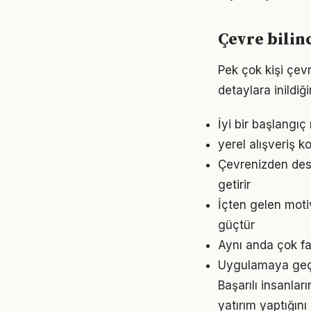
Çevre bilin
Pek çok kişi çev
detaylara inild
İyi bir başlangıç
yerel alışveriş 
Çevrenizden dest
getirir
İçten gelen moti
güçtür
Aynı anda çok faz
Uygulamaya geçme
Başarılı insanla
yatırım yaptığın