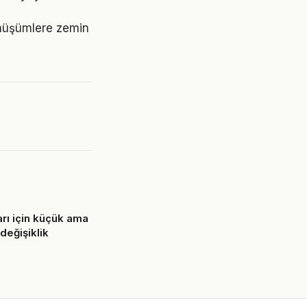
önüşümlere zemin
arı için küçük ama
değişiklik
6