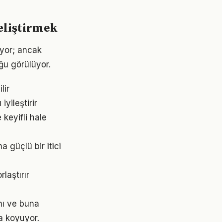
eliştirmek
iyor; ancak
ğu görülüyor.
lir
yileştirir
keyifli hale
 güçlü bir itici
laştırır
nı ve buna
a koyuyor.