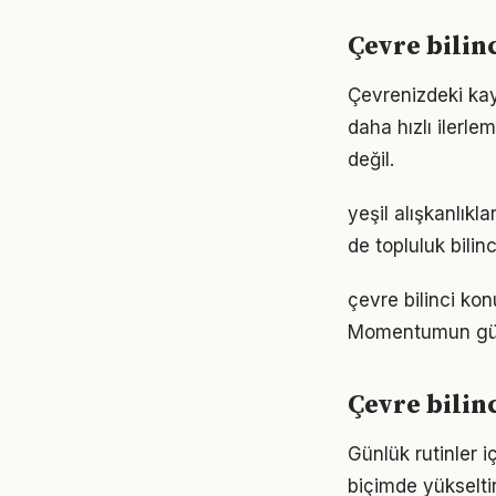
Çevre bilin
Çevrenizdeki kay
daha hızlı ilerle
değil.
yeşil alışkanlık
de topluluk bilin
çevre bilinci kon
Momentumun gücü
Çevre bilin
Günlük rutinler i
biçimde yükseltir