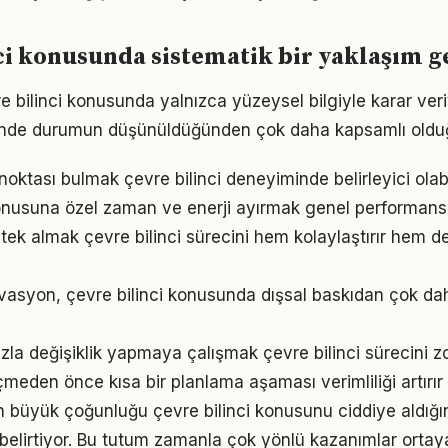
ci konusunda sistematik bir yaklaşım g
re bilinci konusunda yalnızca yüzeysel bilgiyle karar ver
iğinde durumun düşünüldüğünden çok daha kapsamlı oldu
 noktası bulmak çevre bilinci deneyiminde belirleyici olabi
konusuna özel zaman ve enerji ayırmak genel performansı i
ek almak çevre bilinci sürecini hem kolaylaştırır hem de 
vasyon, çevre bilinci konusunda dışsal baskıdan çok daha
la değişiklik yapmaya çalışmak çevre bilinci sürecini zor
den önce kısa bir planlama aşaması verimliliği artırır
rın büyük çoğunluğu çevre bilinci konusunu ciddiye aldığı
ı belirtiyor. Bu tutum zamanla çok yönlü kazanımlar ortay