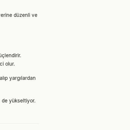
yerine düzenli ve
çlendirir.
i olur.
alıp yargılardan
 de yükseltiyor.