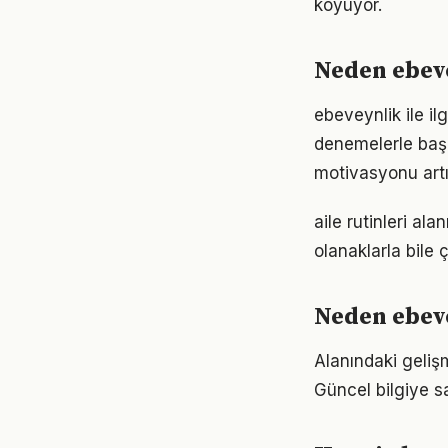
koyuyor.
Neden ebev
ebeveynlik ile il
denemelerle başl
motivasyonu artır
aile rutinleri a
olanaklarla bile ç
Neden ebev
Alanındaki geliş
Güncel bilgiye s