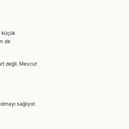
n küçük
em de
art değil. Mevcut
olmayı sağlıyor.