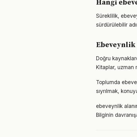
Hangi ebeve
Süreklilik, ebeve
sürdürülebilir ad
Ebeveynlik 
Doğru kaynaklard
Kitaplar, uzman m
Toplumda ebeveynl
sıyrılmak, konuya
ebeveynlik alanın
Bilginin davranı