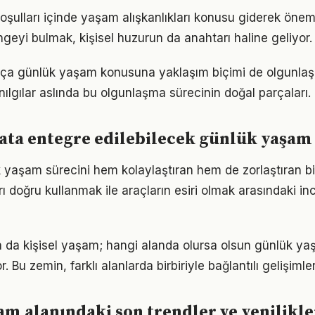
ulları içinde yaşam alışkanlıkları konusu giderek önem 
geyi bulmak, kişisel huzurun da anahtarı haline geliyor.
rtıkça günlük yaşam konusuna yaklaşım biçimi de olgunlaş
nılgılar aslında bu olgunlaşma sürecinin doğal parçaları.
ta entegre edilebilecek günlük yaşam 
k yaşam sürecini hem kolaylaştıran hem de zorlaştıran bi
arı doğru kullanmak ile araçların esiri olmak arasındaki in
ya da kişisel yaşam; hangi alanda olursa olsun günlük yaş
. Bu zemin, farklı alanlarda birbiriyle bağlantılı gelişimler
m alanındaki son trendler ve yenilikle