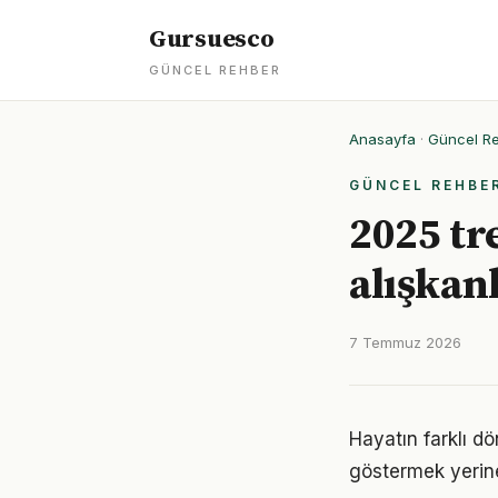
Gursuesco
GÜNCEL REHBER
Anasayfa
·
Güncel R
GÜNCEL REHBE
2025 tr
alışkan
7 Temmuz 2026
Hayatın farklı d
göstermek yerine