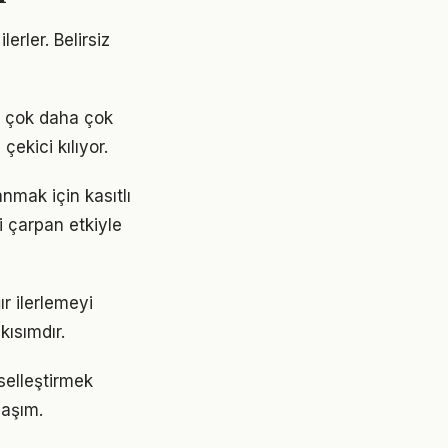
erler. Belirsiz
n çok daha çok
çekici kılıyor.
mak için kasıtlı
i çarpan etkiyle
r ilerlemeyi
ısımdır.
iselleştirmek
laşım.