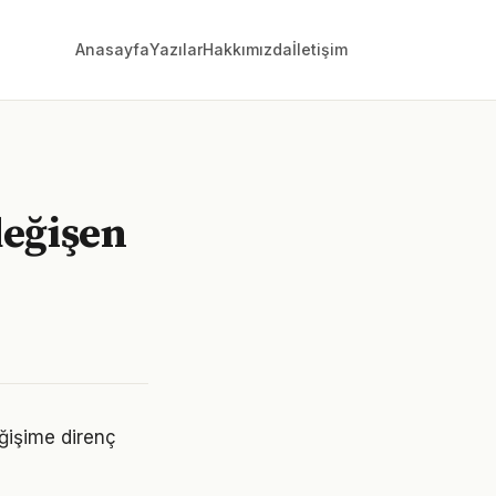
Anasayfa
Yazılar
Hakkımızda
İletişim
değişen
ğişime direnç