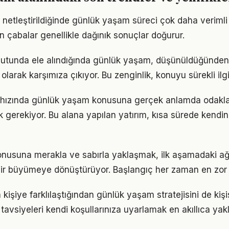
 netleştirildiğinde günlük yaşam süreci çok daha verimli il
n çabalar genellikle dağınık sonuçlar doğurur.
yutunda ele alındığında günlük yaşam, düşünüldüğünde
olarak karşımıza çıkıyor. Bu zenginlik, konuyu sürekli ilgi 
hızında günlük yaşam konusuna gerçek anlamda odaklan
k gerekiyor. Bu alana yapılan yatırım, kısa sürede kendin
usuna merakla ve sabırla yaklaşmak, ilk aşamadaki ağı
ir büyümeye dönüştürüyor. Başlangıç her zaman en zor k
n kişiye farklılaştığından günlük yaşam stratejisini de kiş
tavsiyeleri kendi koşullarınıza uyarlamak en akıllıca yak